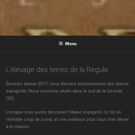
ALANOS DE LA REGULA
Élevage d'alanos espagnol en Aquitaine
Menu
L’élevage des terres de la Regula
Éleveurs depuis 2017, nous élevons exclusivement des alanos
espagnols. Nous sommes situés dans le sud de la Gironde
(33).
Lorsque nous avons découvert l’Alano espagnol, ce fût un
véritable coup de coeur, et une évidence pour nous d’en élever
à la maison.