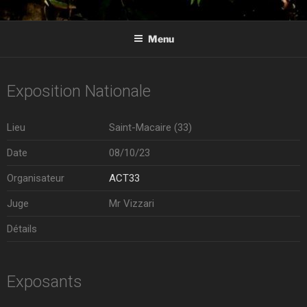
ALANOS DE LA REGULA
Élevage d'alanos espagnol en Aquitaine
Menu
Exposition Nationale
Lieu
Saint-Macaire (33)
Date
08/10/23
Organisateur
ACT33
Juge
Mr Vizzari
Détails
Exposants