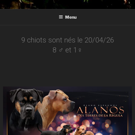
ALANOS DE LA REGULA
Élevage d'alanos espagnol en Aquitaine
Menu
9 chiots sont nés le 20/04/26
8 ♂ et 1♀