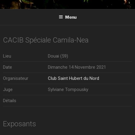
ALANOS DE LA REGULA
Élevage d'alanos espagnol en Aquitaine
Menu
CACIB Spéciale Camila-Nea
Lieu
Douai (59)
Date
Dimanche 14 Novembre 2021
Organisateur
Club Saint Hubert du Nord
Juge
Sylviane Tompousky
Détails
Exposants