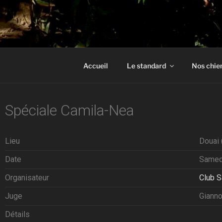
ALANOS D
Élevage d'alanos espagnol en 
Accueil
Le standard
Nos chie
Spéciale Camila-Nea
Lieu
Douai 
Date
Samed
Organisateur
Club S
Juge
Gianno
Détails