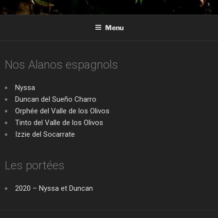
ALANOS DE LA REGULA
Élevage d'alanos espagnol en Aquitaine
Menu
Nos Alanos espagnols
Nyssa
Duncan del Sueño Charro​
Orphée del Valle de los Olivos
Tinto del Valle de los Olivos
Izzie del Socarrate
Les portées
2020 – Nyssa et Duncan​